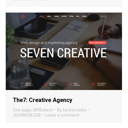
The7: Creative Agency
One page
,
WPBakery
By
kentarosato
2019年6月22日
Leave a comment