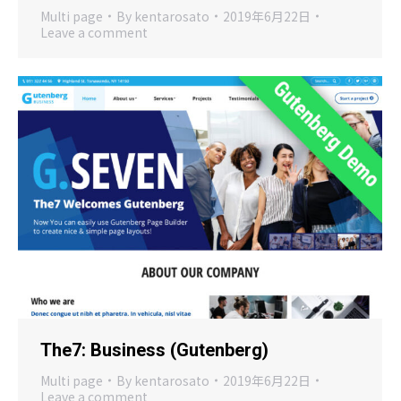
Multi page
By
kentarosato
2019年6月22日
Leave a comment
The7: Business (Gutenberg)
Multi page
By
kentarosato
2019年6月22日
Leave a comment