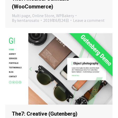
(WooCommerce)
Multi page
,
Online Store
,
WPBakery
By
kentarosato
2019年6月24日
Leave a comment
The7: Creative (Gutenberg)