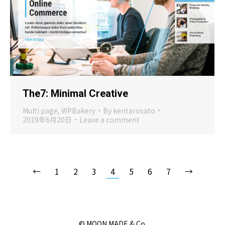
The7: Minimal Creative
Multi page
,
WPBakery
By
kentarosato
2019年6月20日
Leave a comment
←
1
2
3
4
5
6
7
→
© MOON MADE & Co.