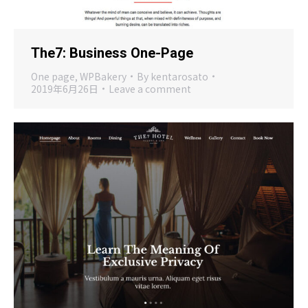
The7: Business One-Page
One page
,
WPBakery
By
kentarosato
2019年6月26日
Leave a comment