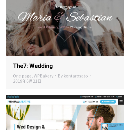
The7: Wedding
One page
,
WPBakery
By
kentarosato
2019年6月21日