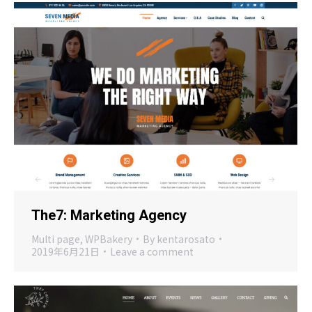
The7: Marketing Agency
Multi page
,
WPBakery
By
kentarosato
2019年6月21日
Leave a comment