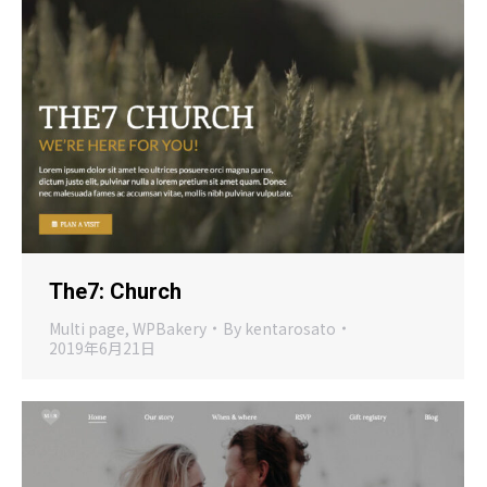
The7: Church
Multi page
,
WPBakery
By
kentarosato
2019年6月21日